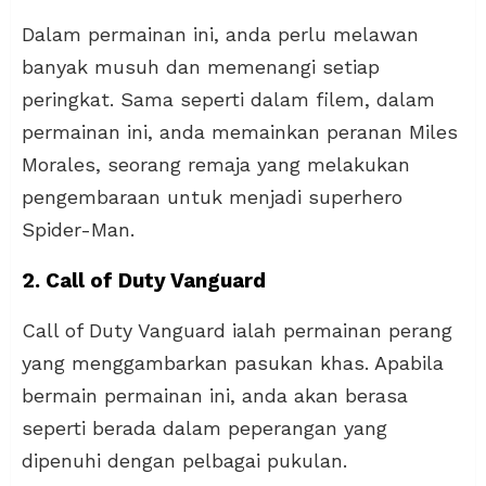
Dalam permainan ini, anda perlu melawan
banyak musuh dan memenangi setiap
peringkat. Sama seperti dalam filem, dalam
permainan ini, anda memainkan peranan Miles
Morales, seorang remaja yang melakukan
pengembaraan untuk menjadi superhero
Spider-Man.
2. Call of Duty Vanguard
Call of Duty Vanguard ialah permainan perang
yang menggambarkan pasukan khas. Apabila
bermain permainan ini, anda akan berasa
seperti berada dalam peperangan yang
dipenuhi dengan pelbagai pukulan.